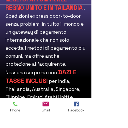
REGNO UNITO E IN TAILANDIA
.
Spedizioni express door-to-door
senza problemi in tutto il mondo e
un gateway di pagamento
internazionale che non solo
accetta i metodi di pagamento più
comuni, ma offre anche
protezione all'acquirente.
DAZI E
Nessuna sorpresa con
TASSE INCLUSI
per India,
Thailandia, Australia, Singapore,
Filippine, Emirati Arabi Uniti e
TARIFFE
Stati Uniti, con
Phone
Email
Facebook
STATUNITENSI INCLUSE NEL
COSTO DI SPEDIZIONE.